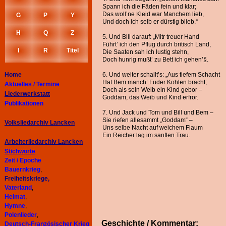
Spann ich die Fäden fein und klar;
Das woll’ne Kleid war Manchem lieb,
G
P
Y
Und doch ich selb er dürstig blieb.“
H
Q
Z
5. Und Bill darauf: „Mitr treuer Hand
Führt’ ich den Pflug durch britisch Land,
I
R
Titel
Die Saaten sah ich lustig stehn,
Doch hunrig mußt’ zu Bett ich gehen’§.
Home
6. Und weiter schallt’s: „Aus tiefem Schacht
Hat Bem manch’ Fuder Kohlen bracht;
Aktuelles / Termine
Doch als sein Weib ein Kind gebor –
Liederwerkstatt
Goddam, das Weib und Kind erfror.
Publikationen
7. Und Jack und Tom und Bill und Bem –
Sie riefen allesammt „Goddam“ –
Volksliedarchiv Lancken
Uns selbe Nacht auf weichem Flaum
Ein Reicher lag im sanften Trau.
Arbeiterliedarchiv
Lancken
Stichworte
Zeit / Epoche
Bauernkrieg
,
Freiheitskriege,
Vaterland
,
Heimat
,
Hymne
,
Polenlieder
,
Geschichte / Kommentar:
Deutsch-Französischer Krieg