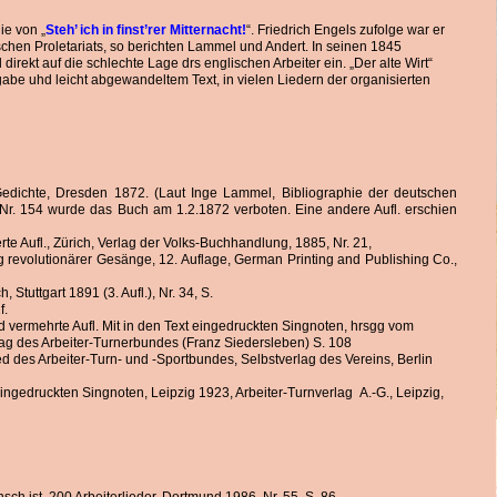
ie von „
Steh’ ich in finst’rer Mitternacht!
“. Friedrich Engels zufolge war er
chen Proletariats, so berichten Lammel und Andert. In seinen 1845
irekt auf die schlechte Lage drs englischen Arbeiter ein. „Der alte Wirt“
gabe uhd leicht abgewandeltem Text, in vielen Liedern der organisierten
Gedichte, Dresden 1872. (Laut Inge Lammel, Bibliographie der deutschen
 Nr. 154 wurde das Buch am 1.2.1872 verboten. Eine andere Aufl. erschien
te Aufl., Zürich, Verlag der Volks-Buchhandlung, 1885, Nr. 21,
revolutionärer Gesänge, 12. Auflage, German Printing and Publishing Co.,
tuttgart 1891 (3. Aufl.), Nr. 34, S.
f.
d vermehrte Aufl. Mit in den Text eingedruckten Singnoten, hrsgg vom
lag des Arbeiter-Turnerbundes (Franz Siedersleben) S. 108
ed des Arbeiter-Turn- und -Sportbundes, Selbstverlag des Vereins, Berlin
 eingedruckten Singnoten, Leipzig 1923, Arbeiter-Turnverlag A.-G., Leipzig,