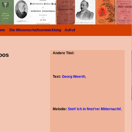
uns
Die Wissenschaftsentwicklung
Aufruf
Andere Titel:
oos
Text:
Georg Weerth
,
Melodie:
Steh’ ich in finst’rer Mitternacht!
,