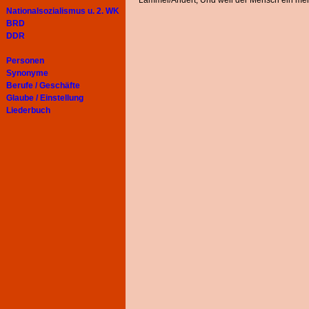
Lammel/Andert, Und weil der Mensch ein mensc
Nationalsozialismus u. 2. WK
BRD
DDR
Personen
Synonyme
Berufe / Geschäfte
Glaube / Einstellung
Liederbuch