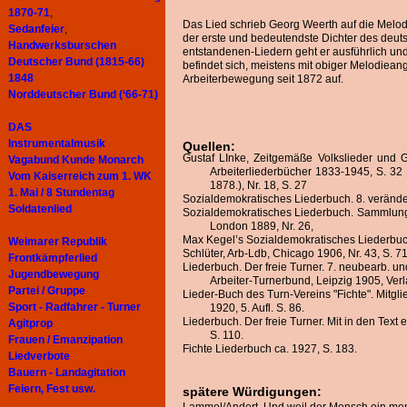
1870-71
,
Das Lied schrieb Georg Weerth auf die Melod
Sedanfeier
,
der erste und bedeutendste Dichter des deuts
Handwerksburschen
entstandenen-Liedern geht er ausführlich und d
Deutscher Bund (1815-66)
befindet sich, meistens mit obiger Melodiean
1848
Arbeiterbewegung seit 1872 auf.
Norddeutscher Bund (‘66-71)
DAS
Instrumentalmusik
Quellen:
Gustaf LInke, Zeitgemäße Volkslieder und 
Vagabund Kunde Monarch
Arbeiterliederbücher 1833-1945, S. 32
Vom Kaiserreich zum 1. WK
1878.), Nr. 18, S. 27
1. Mai / 8 Stundentag
Sozialdemokratisches Liederbuch. 8. veränder
Soldatenlied
Sozialdemokratisches Liederbuch. Sammlung 
London 1889, Nr. 26,
Max Kegel’s Sozialdemokratisches Liederbuch, S
Weimarer Republik
Schlüter, Arb-Ldb, Chicago 1906, Nr. 43, S. 71
Frontkämpferlied
Liederbuch. Der freie Turner. 7. neubearb. un
Jugendbewegung
Arbeiter-Turnerbund, Leipzig 1905, Ver
Partei / Gruppe
Lieder-Buch des Turn-Vereins "Fichte". Mitgli
Sport - Radfahrer - Turner
1920, 5. Aufl. S. 86.
Liederbuch. Der freie Turner. Mit in den Text
Agitprop
S. 110.
Frauen / Emanzipation
Fichte Liederbuch ca. 1927, S. 183.
Liedverbote
Bauern - Landagitation
Feiern, Fest usw.
spätere Würdigungen: