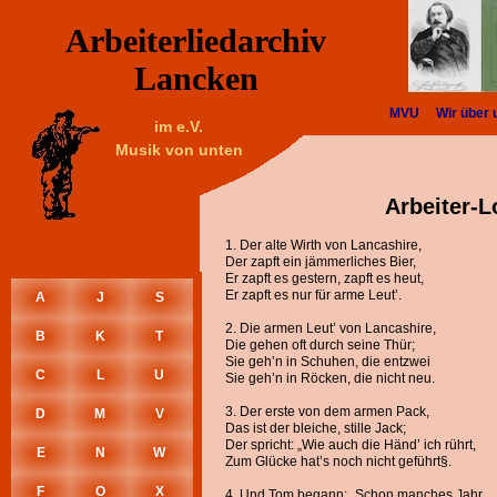
Arbeiterliedarchiv
Lancken
MVU
Wir über 
im e.V.
Musik von unten
Arbeiter-L
1. Der alte Wirth von Lancashire,
Der zapft ein jämmerliches Bier,
Er zapft es gestern, zapft es heut,
Er zapft es nur für arme Leut’.
A
J
S
2. Die armen Leut’ von Lancashire,
B
K
T
Die gehen oft durch seine Thür;
Sie geh’n in Schuhen, die entzwei
C
L
U
Sie geh’n in Röcken, die nicht neu.
3. Der erste von dem armen Pack,
D
M
V
Das ist der bleiche, stille Jack;
Der spricht: „Wie auch die Händ’ ich rührt,
E
N
W
Zum Glücke hat’s noch nicht geführt§.
F
O
X
4. Und Tom begann: „Schon manches Jahr