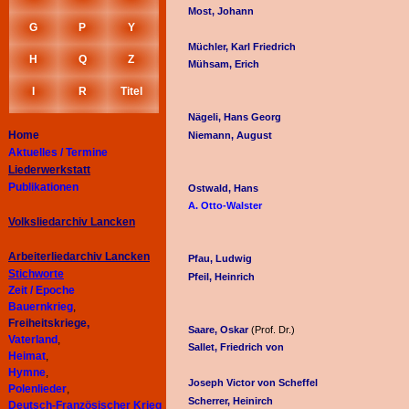
Most, Johann
G
P
Y
Müchler, Karl Friedrich
H
Q
Z
Mühsam, Erich
I
R
Titel
Nägeli, Hans Georg
Home
Niemann, August
Aktuelles / Termine
Liederwerkstatt
Publikationen
Ostwald, Hans
A. Otto-Walster
Volksliedarchiv Lancken
Arbeiterliedarchiv
Lancken
Pfau, Ludwig
Stichworte
Pfeil, Heinrich
Zeit / Epoche
Bauernkrieg
,
Freiheitskriege,
Saare, Oskar
(Prof. Dr.)
Vaterland
,
Sallet, Friedrich von
Heimat
,
Hymne
,
Joseph Victor von Scheffel
Polenlieder
,
Scherrer, Heinirch
Deutsch-Französischer Krieg