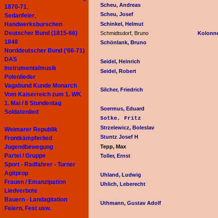
Scheu, Andreas
1870-71
,
Scheu, Josef
Sedanfeier
,
Handwerksburschen
Schinkel, Helmut
Deutscher Bund (1815-66)
Schmidtsdorf, Bruno
Kolonne
1848
Schönlank, Bruno
Norddeutscher Bund (‘66-71)
DAS
Seidel, Heinrich
Instrumentalmusik
Seidel, Robert
Polenlieder
Vagabund Kunde Monarch
Silcher, Friedrich
Vom Kaiserreich zum 1. WK
1. Mai / 8 Stundentag
Soermus, Eduard
Soldatenlied
Sotke, Fritz
Strzelewicz, Boleslav
Weimarer Republik
Stuntz Josef H
Frontkämpferlied
Jugendbewegung
Tepp, Max
Partei / Gruppe
Toller, Ernst
Sport - Radfahrer - Turner
Agitprop
Uhland, Ludwig
Frauen / Emanzipation
Uhlich, Leberecht
Liedverbote
Bauern - Landagitation
Uthmann, Gustav Adolf
Feiern, Fest usw.