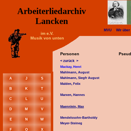
Arbeiterliedarchiv
Lancken
MVU
Wir über
im e.V.
Musik von unten
Personen
Pseu
< zurück >
Mackay, Henri
Mahlmann, August
Mahlmann, Siegfr August
A
J
S
Malden, Felix
B
K
T
Marxen, Hannes
C
L
U
Maennlein, Max
D
M
V
Mendelssohn-Bartholdy
E
N
W
Meyer-Steineg
F
O
X