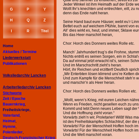
Qual und Jammer zu entfliehen, strebt es zur 
Jeder Winkel ist ihm Heimath auf der Erde wei
Wollt Ihr’s knechten und entrechten, eilt, zu n
G
P
Y
denn das Ende naht heran.
H
Q
Z
Seine Hand baut eure Häuser, webt eu’r Linne
Bettet euch auf weichem Pfühle, bannt von e
All’ dies wirkt es, heut, und immer, Sklave eu
I
R
Titel
Bis das Heer marschirt heran,
Chor: Horch des Donners weites Rolle etc.
Home
Aktuelles / Termine
Manch’ Jahrhundert trug’s die Frohne, stumm,
Nichts entriß es seinen Sorgen, ein in Schlaf 
Liederwerkstatt
Da auf einmal jetzt erwacht ist’s, seinen Sch
Publikationen
Und im Marschschritt zieht’s heran.
Hört, ihr Reichen und erzittert! Deutlich spri
„Wir Enterbten lösen klirrend uns’re Ketten d
Volksliedarchiv Lancken
Und zum Kampfe für die Menschheit steh’n 
und marschir’n als Heer heran.
Arbeiterliedarchiv
Lancken
Chor: Horch des Donners weites Rollen etc.
Stichworte
Zeit / Epoche
„Wollt, wenn’s Krieg, mit euren Leichen näh
Bauernkrieg
,
Wenn es Frieden, nicht gesellen euch zu uns
Kommt und lebt Denn neues Leben sagt der Wel
Freiheitskriege,
Und die Hoffnung zieht voran.“
Vaterland
,
Vorwärts zieh’n wir, Proletarier! Wißt! Was mac
Heimat
,
ist des Freiheitskampfes Schlachtruf, der die
Vorwärts! Für der Menschheit Hoffen hoch i
Hymne
,
Vorwärts! Für der Menschheit Hoffen hoch im
Polenlieder
,
Und die Welt marschirt voran.
Deutsch-Französischer Krieg