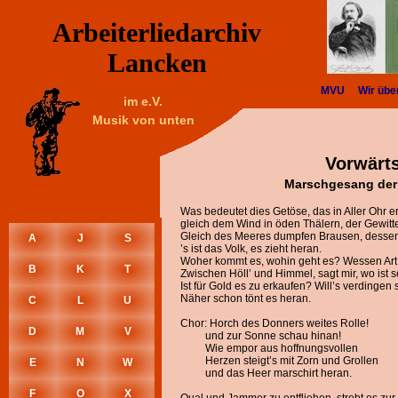
Arbeiterliedarchiv
Lancken
MVU
Wir übe
im e.V.
Musik von unten
Vorwärts
Marschgesang der 
Was bedeutet dies Getöse, das in Aller Ohr er
gleich dem Wind in öden Thälern, der Gewitte
Gleich des Meeres dumpfen Brausen, dessen 
A
J
S
’s ist das Volk, es zieht heran.
Woher kommt es, wohin geht es? Wessen Art i
B
K
T
Zwischen Höll’ und Himmel, sagt mir, wo ist
Ist für Gold es zu erkaufen? Will’s verdingen 
Näher schon tönt es heran.
C
L
U
Chor: Horch des Donners weites Rolle!
D
M
V
und zur Sonne schau hinan!
Wie empor aus hoffnungsvollen
Herzen steigt’s mit Zorn und Grollen
E
N
W
und das Heer marschirt heran.
F
O
X