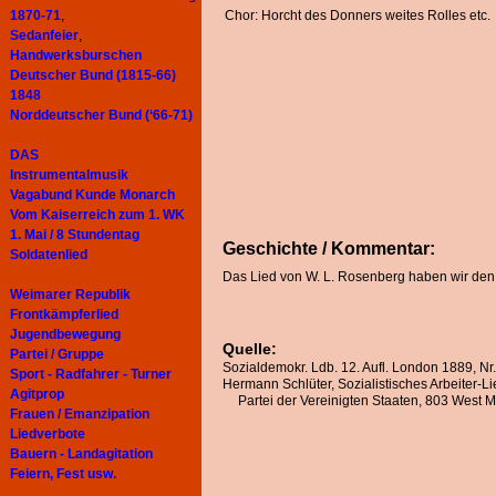
1870-71
,
Chor: Horcht des Donners weites Rolles etc.
Sedanfeier
,
Handwerksburschen
Deutscher Bund (1815-66)
1848
Norddeutscher Bund (‘66-71)
DAS
Instrumentalmusik
Vagabund Kunde Monarch
Vom Kaiserreich zum 1. WK
1. Mai / 8 Stundentag
Geschichte / Kommentar:
Soldatenlied
Das Lied von W. L. Rosenberg haben wir de
Weimarer Republik
Frontkämpferlied
Jugendbewegung
Quelle:
Partei / Gruppe
Sozialdemokr. Ldb. 12. Aufl. London 1889, Nr. 
Sport - Radfahrer - Turner
Hermann Schlüter, Sozialistisches Arbeiter-
Agitprop
Partei der Vereinigten Staaten, 803 West Mad
Frauen / Emanzipation
Liedverbote
Bauern - Landagitation
Feiern, Fest usw.