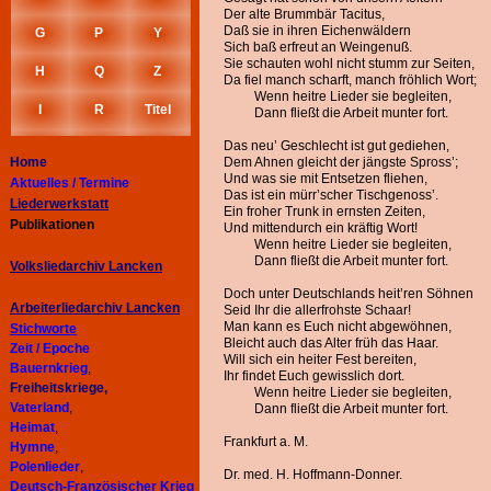
Der alte Brummbär Tacitus,
Daß sie in ihren Eichenwäldern
G
P
Y
Sich baß erfreut an Weingenuß.
Sie schauten wohl nicht stumm zur Seiten,
H
Q
Z
Da fiel manch scharft, manch fröhlich Wort;
Wenn heitre Lieder sie begleiten,
I
R
Titel
Dann fließt die Arbeit munter fort.
Das neu’ Geschlecht ist gut gediehen,
Home
Dem Ahnen gleicht der jängste Spross’;
Und was sie mit Entsetzen fliehen,
Aktuelles / Termine
Das ist ein mürr’scher Tischgenoss’.
Liederwerkstatt
Ein froher Trunk in ernsten Zeiten,
Publikationen
Und mittendurch ein kräftig Wort!
Wenn heitre Lieder sie begleiten,
Dann fließt die Arbeit munter fort.
Volksliedarchiv Lancken
Doch unter Deutschlands heit’ren Söhnen
Arbeiterliedarchiv
Lancken
Seid Ihr die allerfrohste Schaar!
Man kann es Euch nicht abgewöhnen,
Stichworte
Bleicht auch das Alter früh das Haar.
Zeit / Epoche
Will sich ein heiter Fest bereiten,
Bauernkrieg
,
Ihr findet Euch gewisslich dort.
Freiheitskriege,
Wenn heitre Lieder sie begleiten,
Vaterland
,
Dann fließt die Arbeit munter fort.
Heimat
,
Frankfurt a. M.
Hymne
,
Polenlieder
,
Dr. med. H. Hoffmann-Donner.
Deutsch-Französischer Krieg