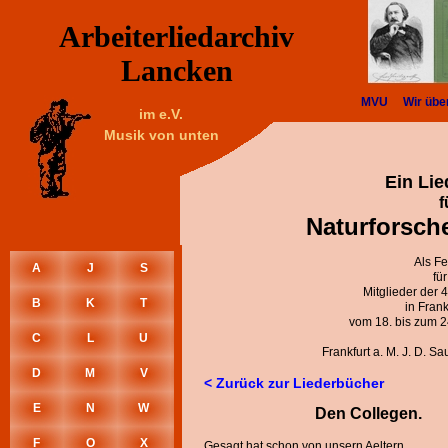
Arbeiterliedarchiv
Lancken
MVU
Wir übe
im e.V.
Musik von unten
Ein Li
f
Naturforsch
Als F
A
J
S
für
Mitglieder der
B
K
T
in Frank
vom 18. bis zum 
C
L
U
Frankfurt a. M. J. D. S
D
M
V
< Zurück zur Liederbücher
E
N
W
Den Collegen.
F
O
X
Gesagt hat schon von unsern Aeltern