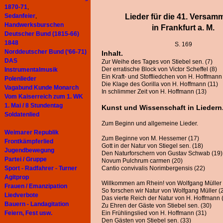
1870-71
,
Sedanfeier
,
Lieder für die 41. Versam
Handwerksburschen
in Frankfurt a. M.
Deutscher Bund (1815-66)
1848
S. 169
Norddeutscher Bund (‘66-71)
Inhalt.
DAS
Zur Weihe des Tages von Stiebel sen. (7)
Der erratische Block von Victor Scheffel (8)
Instrumentalmusik
Ein Kraft- und Stoffliedchen von H. Hoffmann
Polenlieder
Die Klage des Gorilla von H. Hoffmann (11)
Vagabund Kunde Monarch
In schlimmer Zeit von H. Hoffmann (13)
Vom Kaiserreich zum 1. WK
1. Mai / 8 Stundentag
Kunst und Wissenschaft in Liedern
Soldatenlied
Zum Beginn und allgemeine Lieder.
Weimarer Republik
Zum Beginne von M. Hessemer (17)
Frontkämpferlied
Gott in der Natur von Stiegel sen. (18)
Jugendbewegung
Den Naturforschern von Gustav Schwab (19)
Partei / Gruppe
Novum Pulchrum carmen (20)
Sport - Radfahrer - Turner
Cantio convivalis Norimbergensis (22)
Agitprop
Willkommen am Rhein! von Wolfgang Müller 
Frauen / Emanzipation
So forschen wir Natur von Wolfgang Müller (
Liedverbote
Das vierte Reich der Natur von H. Hoffmann 
Bauern - Landagitation
Zu Ehren der Gäste von Stiebel sen. (30)
Feiern, Fest usw.
Ein Frühlingslied von H. Hoffmann (31)
Den Gästen von Stiebel sen. (33)