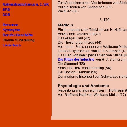
Zum Andenken eines Verstorbenen von Stiebe
Nationalsozialismus u. 2. WK
Auf die Todten von Stiebel sen. (35)
BRD
Weinlied (36)
DDR
S. 170
Medicin.
Personen
Ein therapeutisches Trinklied von H. Hoffman
Synonyme
Aerztlichen-Vereinslied (40)
Berufe / Geschäfte
Das Prager Lied (42)
Glaube / Einstellung
Die Theilung der Praxis (44)
Liederbuch
Von neuen Forschungen von Wolfgang Mülle
Lied der Hydrophilen von H. J. Siemssen (49
Das Lied von den Speculanten von Stiebel ju
Die Ritter der Industrie
von H. J. Siemssen (
Die Skoperei (55)
Sonst und Jetzt von Flemming (56)
Der Doctor Eisenbart (59)
Der moderne Eisenbart von Schwarzschild (
Physiologie und Anatomie
Repetitorium anatomicum von H. Hoffmann (
Von Stoff und Kraft von Wolfgang Müller (67)