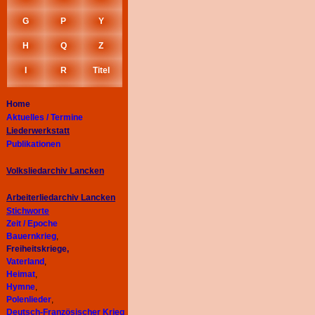
G
P
Y
H
Q
Z
I
R
Titel
Home
Aktuelles / Termine
Liederwerkstatt
Publikationen
Volksliedarchiv Lancken
Arbeiterliedarchiv
Lancken
Stichworte
Zeit / Epoche
Bauernkrieg
,
Freiheitskriege,
Vaterland
,
Heimat
,
Hymne
,
Polenlieder
,
Deutsch-Französischer Krieg