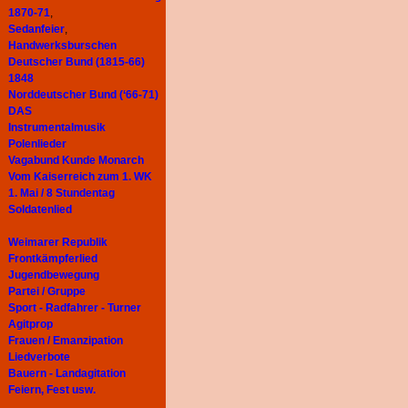
1870-71
,
Sedanfeier
,
Handwerksburschen
Deutscher Bund (1815-66)
1848
Norddeutscher Bund (‘66-71)
DAS
Instrumentalmusik
Polenlieder
Vagabund Kunde Monarch
Vom Kaiserreich zum 1. WK
1. Mai / 8 Stundentag
Soldatenlied
Weimarer Republik
Frontkämpferlied
Jugendbewegung
Partei / Gruppe
Sport - Radfahrer - Turner
Agitprop
Frauen / Emanzipation
Liedverbote
Bauern - Landagitation
Feiern, Fest usw.