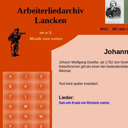
Arbeiterliedarchiv
Lancken
MVU
Wir über 
im e.V.
Musik von unten
Johann
Johann Wolfgang Goethe, ab 1782 von Goeth
Naturforscher gilt als einer der bedeutends
Weimar.
A
J
S
Text wird später erweitert.
B
K
T
C
L
U
Lieder:
Sah ein Knab ein Röslein stehn
,
D
M
V
E
N
W
F
O
X