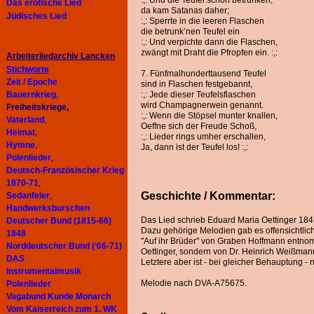
:,: Und die Teufel schon betrunken,
Das erotische Lied
da kam Satanas daher;
Jüdisches Lied
:,: Sperrte in die leeren Flaschen
die betrunk’nen Teufel ein
:,: Und verpichte dann die Flaschen,
zwängt mit Draht die Pfropfen ein. :,:
Arbeiterliedarchiv
Lancken
Stichworte
7. Fünfmalhunderttausend Teufel
Zeit / Epoche
sind in Flaschen festgebannt,
Bauernkrieg
,
:,: Jede dieser Teufelsflaschen
wird Champagnerwein genannt.
Freiheitskriege,
:,: Wenn die Stöpsel munter knallen,
Vaterland
,
Oeffne sich der Freude Schoß,
Heimat
,
:,: Lieder rings umher erschallen,
Hymne
,
Ja, dann ist der Teufel los! :,:
Polenlieder
,
Deutsch-Französischer Krieg
1870-71
,
Geschichte / Kommentar:
Sedanfeier
,
Handwerksburschen
Das Lied schrieb Eduard Maria Oettinger 184
Deutscher Bund (1815-66)
Dazu gehörige Melodien gab es offensichtlich
1848
"Auf ihr Brüder" von Graben Hoffmann entno
Norddeutscher Bund (‘66-71)
Oettinger, sondern von Dr. Heinrich Weißman
DAS
Letztere aber ist - bei gleicher Behauptung - n
Instrumentalmusik
Melodie nach DVA-A75675.
Polenlieder
Vagabund Kunde Monarch
Vom Kaiserreich zum 1. WK