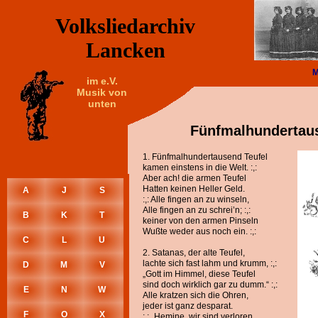
Volksliedarchiv
Lancken
im e.V.
Musik von
unten
Fünfmalhundertaus
1. Fünfmalhundertausend Teufel
kamen einstens in die Welt. :,:
Aber ach! die armen Teufel
Hatten keinen Heller Geld.
A
J
S
:,: Alle fingen an zu winseln,
Alle fingen an zu schrei’n; :,:
B
K
T
keiner von den armen Pinseln
Wußte weder aus noch ein. :,:
C
L
U
2. Satanas, der alte Teufel,
lachte sich fast lahm und krumm, :,:
D
M
V
„Gott im Himmel, diese Teufel
sind doch wirklich gar zu dumm.“ :,:
E
N
W
Alle kratzen sich die Ohren,
jeder ist ganz desparat.
F
O
X
:,: „Hemine, wir sind verloren,