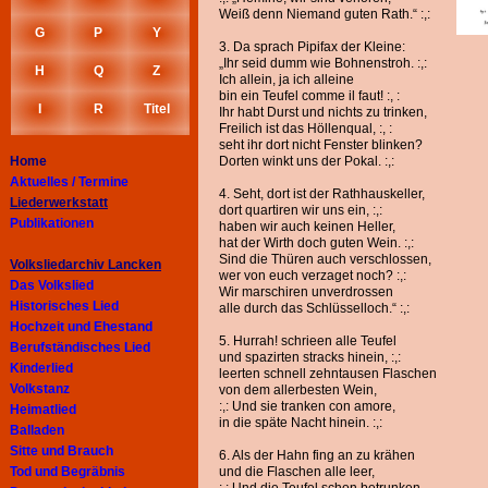
Weiß denn Niemand guten Rath.“ :,:
G
P
Y
3. Da sprach Pipifax der Kleine:
„Ihr seid dumm wie Bohnenstroh. :,:
H
Q
Z
Ich allein, ja ich alleine
bin ein Teufel comme il faut! :, :
I
R
Titel
Ihr habt Durst und nichts zu trinken,
Freilich ist das Höllenqual, :, :
seht ihr dort nicht Fenster blinken?
Home
Dorten winkt uns der Pokal. :,:
Aktuelles / Termine
4. Seht, dort ist der Rathhauskeller,
Liederwerkstatt
dort quartiren wir uns ein, :,:
Publikationen
haben wir auch keinen Heller,
hat der Wirth doch guten Wein. :,:
Sind die Thüren auch verschlossen,
Volksliedarchiv Lancken
wer von euch verzaget noch? :,:
Das Volkslied
Wir marschiren unverdrossen
Historisches Lied
alle durch das Schlüsselloch.“ :,:
Hochzeit und Ehestand
5. Hurrah! schrieen alle Teufel
Berufständisches Lied
und spazirten stracks hinein, :,:
Kinderlied
leerten schnell zehntausen Flaschen
Volkstanz
von dem allerbesten Wein,
:,: Und sie tranken con amore,
Heimatlied
in die späte Nacht hinein. :,:
Balladen
Sitte und Brauch
6. Als der Hahn fing an zu krähen
Tod und Begräbnis
und die Flaschen alle leer,